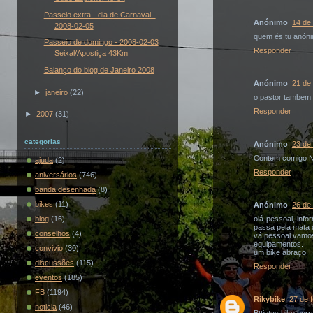
Passeio extra - dia de Carnaval -
Anónimo
14 de 
2008-02-05
quem és tu anón
Passeio de domingo - 2008-02-03
Responder
Seixal/Apostiça 43Km
Balanço do blog de Janeiro 2008
Anónimo
21 de 
►
janeiro
(22)
o pastor tambem
Responder
►
2007
(31)
categorias
Anónimo
23 de 
Contem comigo N
ajuda
(2)
Responder
aniversários
(746)
banda desenhada
(8)
bikes
(11)
Anónimo
26 de 
blog
(16)
olá pessoal, inf
passa pela mata 
conselhos
(4)
vá pessoal vamos
equipamentos.
convivio
(30)
um bike abraço
discussões
(115)
Responder
eventos
(185)
FB
(1194)
Rikybike
27 de 
noticia
(46)
Bttistas bike por