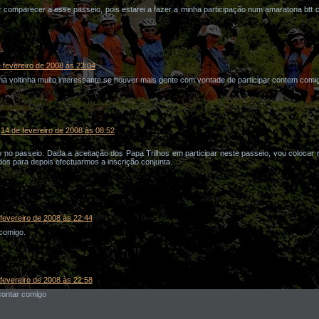
 comparecer a esse passeio, pois estarei a fazer a minha participação num amaratona btt 
 fevereiro de 2008 às 23:04
a voltinha muito interessante se houver mais gente com vontade de participar contem comi
14 de fevereiro de 2008 às 08:52
 no passeio. Dada a aceitação dos Papa Trilhos em participar neste passeio, vou colocar
ados para depois efectuarmos a inscrição conjunta.
fevereiro de 2008 às 22:44
comigo.
fevereiro de 2008 às 22:58
ontar comigo