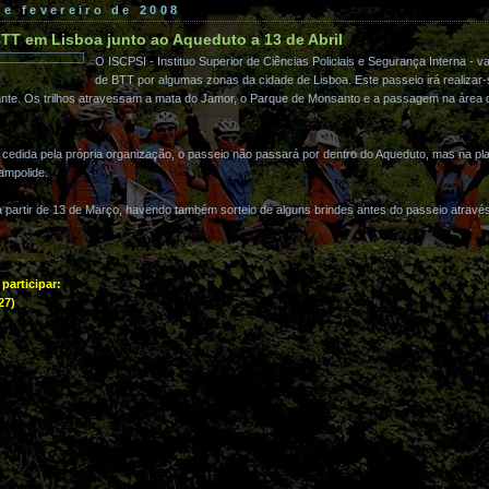
de fevereiro de 2008
TT em Lisboa junto ao Aqueduto a 13 de Abril
O ISCPSI - Instituo Superior de Ciências Policiais e Segurança Interna - v
de BTT por algumas zonas da cidade de Lisboa. Este passeio irá realizar-s
nte. Os trilhos atravessam a mata do Jamor, o Parque de Monsanto e a passagem na área
edida pela própria organização, o passeio não passará por dentro do Aqueduto, mas na pla
ampolide.
a partir de 13 de Março, havendo também sorteio de alguns brindes antes do passeio através
participar:
27)