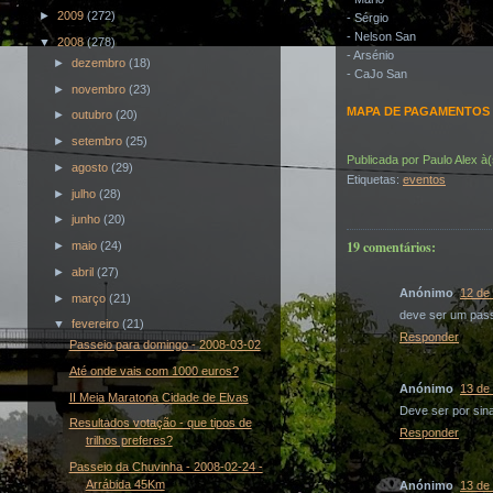
►
2009
(272)
- Sérgio
- Nelson San
▼
2008
(278)
- Arsénio
►
dezembro
(18)
- CaJo San
►
novembro
(23)
MAPA DE PAGAMENTOS -
►
outubro
(20)
►
setembro
(25)
Publicada por
Paulo Alex
à
►
agosto
(29)
Etiquetas:
eventos
►
julho
(28)
►
junho
(20)
19 comentários:
►
maio
(24)
►
abril
(27)
Anónimo
12 de 
►
março
(21)
deve ser um pass
▼
fevereiro
(21)
Responder
Passeio para domingo - 2008-03-02
Até onde vais com 1000 euros?
Anónimo
13 de 
II Meia Maratona Cidade de Elvas
Deve ser por sin
Resultados votação - que tipos de
Responder
trilhos preferes?
Passeio da Chuvinha - 2008-02-24 -
Arrábida 45Km
Anónimo
13 de 