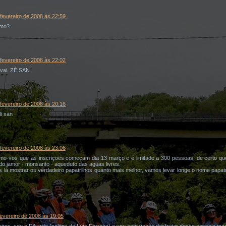
fevereiro de 2008 às 22:59
imo?
fevereiro de 2008 às 22:02
 vai. ZÈ SAN
fevereiro de 2008 às 20:16
i san
fevereiro de 2008 às 23:06
ormo-vos que as inscriçoes começam dia 13 março e é limitado a 300 pessoas, de certo qu
do jamor - monsanto - aqueduto das aguas livres.
 lá mostrar os verdadeiro papatrilhos quanto mais melhor, vamos levar longe o nome papat
fevereiro de 2008 às 19:05
reiros, sou o Rikardo (colega do Luís Ferreira) e vou com voçês desfrutar desse passeio ma